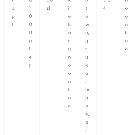
o
1
zł
i
t
ł
o
p
0
e
o
o
l
0
k
w
n
0
a
e,
li
g
s
g
n
i
y
r
e
e
n
y
r
o
k
o
a
n
r
li
ci
n
a
e
n
e,
g
r