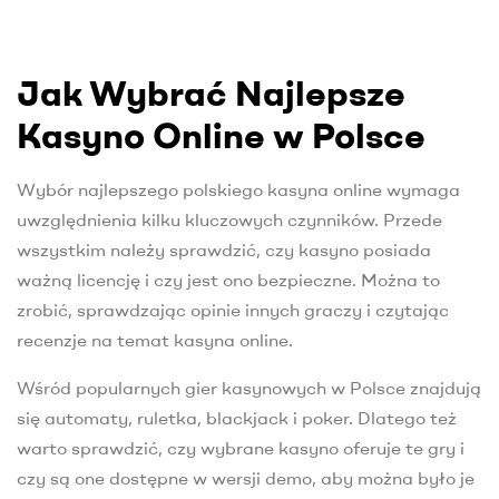
Jak Wybrać Najlepsze
Kasyno Online w Polsce
Wybór najlepszego polskiego kasyna online wymaga
uwzględnienia kilku kluczowych czynników. Przede
wszystkim należy sprawdzić, czy kasyno posiada
ważną licencję i czy jest ono bezpieczne. Można to
zrobić, sprawdzając opinie innych graczy i czytając
recenzje na temat kasyna online.
Wśród popularnych gier kasynowych w Polsce znajdują
się automaty, ruletka, blackjack i poker. Dlatego też
warto sprawdzić, czy wybrane kasyno oferuje te gry i
czy są one dostępne w wersji demo, aby można było je