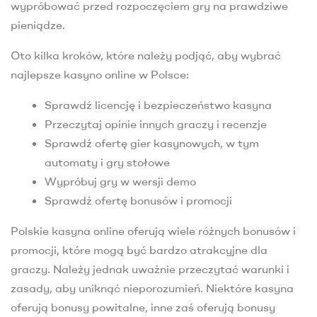
wypróbować przed rozpoczęciem gry na prawdziwe
pieniądze.
Oto kilka kroków, które należy podjąć, aby wybrać
najlepsze kasyno online w Polsce:
Sprawdź licencję i bezpieczeństwo kasyna
Przeczytaj opinie innych graczy i recenzje
Sprawdź ofertę gier kasynowych, w tym
automaty i gry stołowe
Wypróbuj gry w wersji demo
Sprawdź ofertę bonusów i promocji
Polskie kasyna online oferują wiele różnych bonusów i
promocji, które mogą być bardzo atrakcyjne dla
graczy. Należy jednak uważnie przeczytać warunki i
zasady, aby uniknąć nieporozumień. Niektóre kasyna
oferują bonusy powitalne, inne zaś oferują bonusy