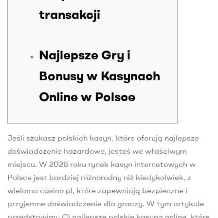
transakcji
Najlepsze Gry i
Bonusy w Kasynach
Online w Polsce
Jeśli szukasz polskich kasyn, które oferują najlepsze
doświadczenie hazardowe, jesteś we właściwym
miejscu. W 2026 roku rynek kasyn internetowych w
Polsce jest bardziej różnorodny niż kiedykolwiek, z
wieloma casino pl, które zapewniają bezpieczne i
przyjemne doświadczenie dla graczy. W tym artykule
przedstawimy Ci najlepsze polskie kasyna online, które