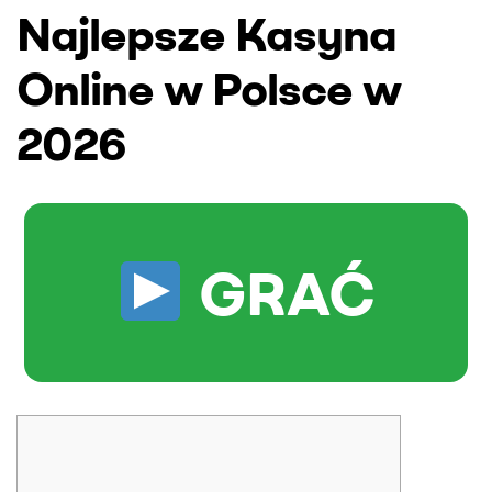
Najlepsze Kasyna
Online w Polsce w
2026
GRAĆ