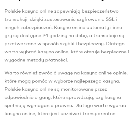
Polskie kasyna online zapewniają bezpieczeństwo
transakcji, dzięki zastosowaniu szyfrowania SSL i
innych zabezpieczeń. Kasyno online automaty i inne
gry są dostępne 24 godziny na dobę, a transakcje są
przetwarzane w sposób szybki i bezpieczny. Dlatego
warto wybrać kasyno online, które oferuje bezpieczne i
wygodne metody płatności.
Warto również zwrócić uwagę na kasyno online opinie,
które mogą pomóc w wyborze najlepszego kasyna.
Polskie kasyna online są monitorowane przez
odpowiednie organy, które sprawdzają, czy kasyna
spełniają wymagania prawne. Dlatego warto wybrać
kasyno online, które jest uczciwe i transparentne.