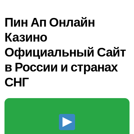
Пин Ап Онлайн
Казино
Официальный Сайт
в России и странах
СНГ