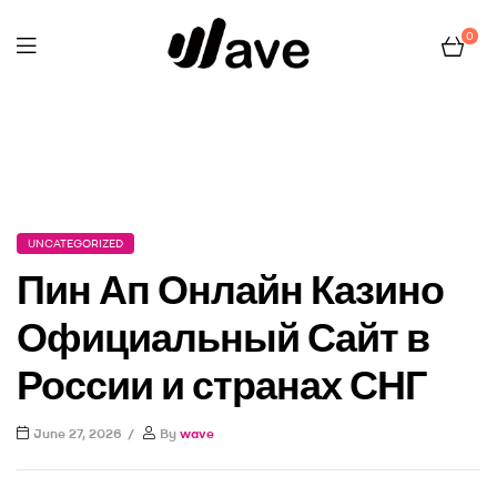
0
Wave
Home Page
Uncategorized
Пин Ап Онлайн Казино
Официальный Сайт в России и странах СНГ
UNCATEGORIZED
Пин Ап Онлайн Казино
Официальный Сайт в
России и странах СНГ
June 27, 2026
By
wave