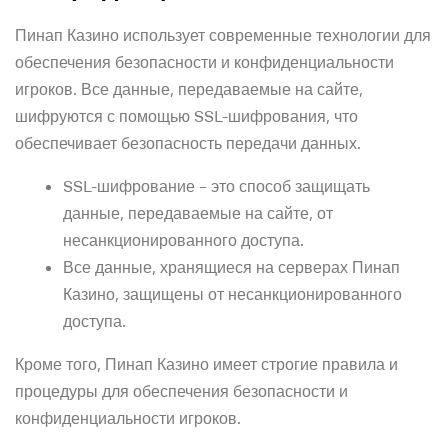
Пинап Казино использует современные технологии для
обеспечения безопасности и конфиденциальности
игроков. Все данные, передаваемые на сайте,
шифруются с помощью SSL-шифрования, что
обеспечивает безопасность передачи данных.
SSL-шифрование – это способ защищать
данные, передаваемые на сайте, от
несанкционированного доступа.
Все данные, хранящиеся на серверах Пинап
Казино, защищены от несанкционированного
доступа.
Кроме того, Пинап Казино имеет строгие правила и
процедуры для обеспечения безопасности и
конфиденциальности игроков.