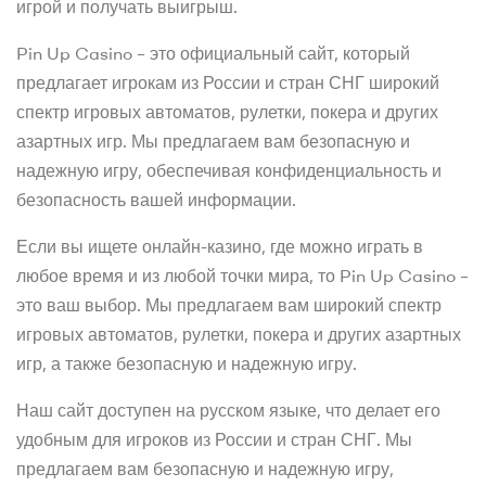
игрой и получать выигрыш.
Pin Up Casino – это официальный сайт, который
предлагает игрокам из России и стран СНГ широкий
спектр игровых автоматов, рулетки, покера и других
азартных игр. Мы предлагаем вам безопасную и
надежную игру, обеспечивая конфиденциальность и
безопасность вашей информации.
Если вы ищете онлайн-казино, где можно играть в
любое время и из любой точки мира, то Pin Up Casino –
это ваш выбор. Мы предлагаем вам широкий спектр
игровых автоматов, рулетки, покера и других азартных
игр, а также безопасную и надежную игру.
Наш сайт доступен на русском языке, что делает его
удобным для игроков из России и стран СНГ. Мы
предлагаем вам безопасную и надежную игру,