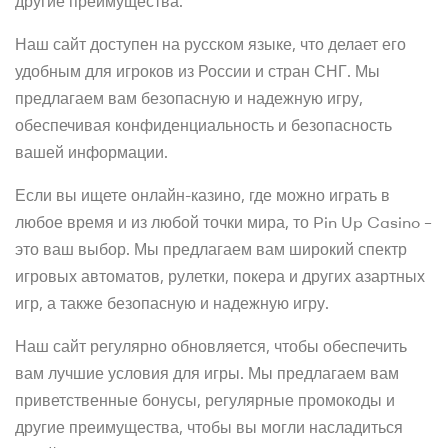
другие преимущества.
Наш сайт доступен на русском языке, что делает его
удобным для игроков из России и стран СНГ. Мы
предлагаем вам безопасную и надежную игру,
обеспечивая конфиденциальность и безопасность
вашей информации.
Если вы ищете онлайн-казино, где можно играть в
любое время и из любой точки мира, то Pin Up Casino –
это ваш выбор. Мы предлагаем вам широкий спектр
игровых автоматов, рулетки, покера и других азартных
игр, а также безопасную и надежную игру.
Наш сайт регулярно обновляется, чтобы обеспечить
вам лучшие условия для игры. Мы предлагаем вам
приветственные бонусы, регулярные промокоды и
другие преимущества, чтобы вы могли насладиться