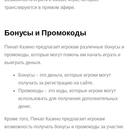
транслируются в прямом эфире.
Бонусы и Промокоды
Пинап Казино предлагает игрокам различные бонусы и
промокоды, которые могут помочь им начать играть и
выиграть деньги.
Бонусы – это деньги, которые игроки могут
получать за регистрацию на сайте.
Промокоды – это коды, которые игроки могут
использовать для получения дополнительных
денег.
Кроме того, Пинап Казино предлагает игрокам
возможность получать бонусы и промокоды за участие