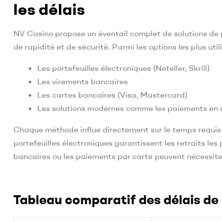
les délais
NV Casino propose un éventail complet de solutions de 
de rapidité et de sécurité. Parmi les options les plus util
Les portefeuilles électroniques (Neteller, Skrill)
Les virements bancaires
Les cartes bancaires (Visa, Mastercard)
Les solutions modernes comme les paiements en
Chaque méthode influe directement sur le temps requis p
portefeuilles électroniques garantissent les retraits les
bancaires ou les paiements par carte peuvent nécessiter
Tableau comparatif des délais d