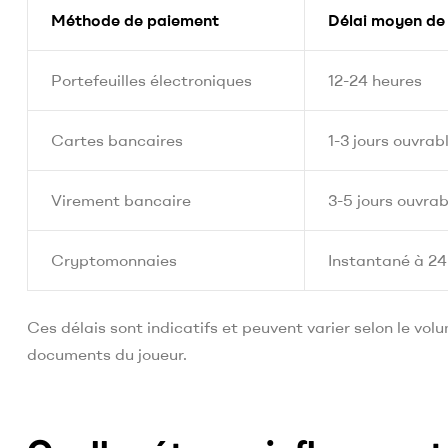
Méthode de paiement
Délai moyen de
Portefeuilles électroniques
12-24 heures
Cartes bancaires
1-3 jours ouvrab
Virement bancaire
3-5 jours ouvrab
Cryptomonnaies
Instantané à 24
Ces délais sont indicatifs et peuvent varier selon le vo
documents du joueur.