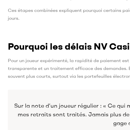
Ces étapes combinées expliquent pourquoi certains pai
jours.
Pourquoi les délais NV Casi
Pour un joueur expérimenté, la rapidité de paiement est
transparente et un traitement efficace des demandes. 
souvent plus courts, surtout via les portefeuilles électro
Sur la note d’un joueur régulier : « Ce qui 
mes retraits sont traités. Jamais plus de
gage d