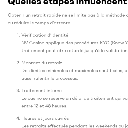
Quelles étapes influencent 
Obtenir un retrait rapide ne se limite pas à la méthode 
ou réduire le temps d’attente.
Vérification d’identité
NV Casino applique des procédures KYC (Know Your
traitement peut être retardé jusqu’à la validati
Montant du retrait
Des limites minimales et maximales sont fixées, a
aussi ralentir le processus.
Traitement interne
Le casino se réserve un délai de traitement qui var
entre 12 et 48 heures.
Heures et jours ouvrés
Les retraits effectués pendant les weekends ou jou