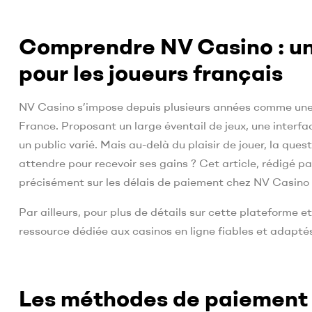
Comprendre NV Casino : un
pour les joueurs français
NV Casino s’impose depuis plusieurs années comme une a
France. Proposant un large éventail de jeux, une interf
un public varié. Mais au-delà du plaisir de jouer, la ques
attendre pour recevoir ses gains ? Cet article, rédigé p
précisément sur les délais de paiement chez NV Casino
Par ailleurs, pour plus de détails sur cette plateforme e
ressource dédiée aux casinos en ligne fiables et adapté
Les méthodes de paiement d