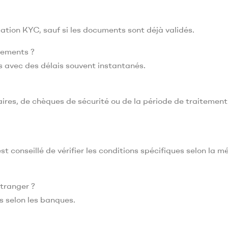
ication KYC, sauf si les documents sont déjà validés.
iements ?
 avec des délais souvent instantanés.
ires, de chèques de sécurité ou de la période de traitement
t conseillé de vérifier les conditions spécifiques selon la 
étranger ?
s selon les banques.