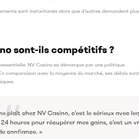
ements sont instantanés alors que d’autres demandent plus
no sont-ils compétitifs ?
 essentielle. NV Casino se démarque par une politique
En comparaison avec la moyenne du marché, ses délais son
niques.
me plaît chez NV Casino, c’est le sérieux avec le
 24 heures pour récupérer mes gains, c’est un vr
e confiance. »