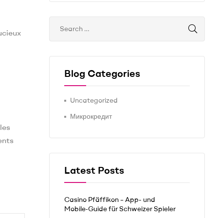
ucieux
Blog Categories
Uncategorized
Микрокредит
les
ents
Latest Posts
Casino Pfäffikon – App- und
Mobile‑Guide für Schweizer Spieler