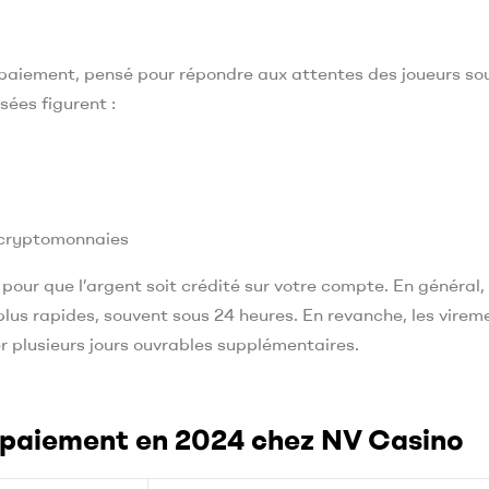
paiement, pensé pour répondre aux attentes des joueurs so
isées figurent :
 cryptomonnaies
our que l’argent soit crédité sur votre compte. En général, 
 plus rapides, souvent sous 24 heures. En revanche, les virem
 plusieurs jours ouvrables supplémentaires.
e paiement en 2024 chez NV Casino