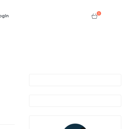
0
ogin