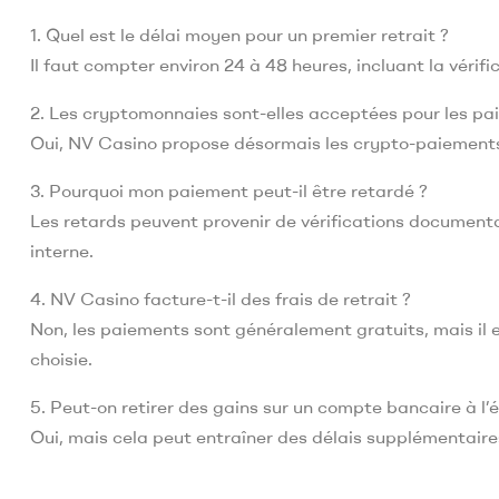
1. Quel est le délai moyen pour un premier retrait ?
Il faut compter environ 24 à 48 heures, incluant la vérif
2. Les cryptomonnaies sont-elles acceptées pour les pa
Oui, NV Casino propose désormais les crypto-paiements
3. Pourquoi mon paiement peut-il être retardé ?
Les retards peuvent provenir de vérifications documenta
interne.
4. NV Casino facture-t-il des frais de retrait ?
Non, les paiements sont généralement gratuits, mais il es
choisie.
5. Peut-on retirer des gains sur un compte bancaire à l’
Oui, mais cela peut entraîner des délais supplémentaire