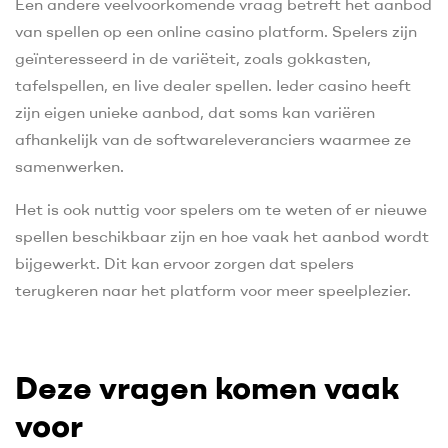
Een andere veelvoorkomende vraag betreft het aanbod
van spellen op een online casino platform. Spelers zijn
geïnteresseerd in de variëteit, zoals gokkasten,
tafelspellen, en live dealer spellen. Ieder casino heeft
zijn eigen unieke aanbod, dat soms kan variëren
afhankelijk van de softwareleveranciers waarmee ze
samenwerken.
Het is ook nuttig voor spelers om te weten of er nieuwe
spellen beschikbaar zijn en hoe vaak het aanbod wordt
bijgewerkt. Dit kan ervoor zorgen dat spelers
terugkeren naar het platform voor meer speelplezier.
Deze vragen komen vaak
voor