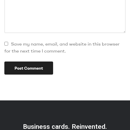
Save my name, email, and website in this browser
for the next time I comment.
Business cards. Reinvented.