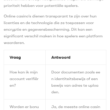
prioriteit hebben voor potentiële spelers.
Online casino’s dienen transparant te zijn over hun
licenties en de technologie die ze toepassen voor
encryptie en gegevensbescherming. Dit kan een
significant verschil maken in hoe spelers een platform
waarderen.
Vraag
Antwoord
Hoe kan ik mijn
Door documenten zoals ee
account verifiër
n identiteitsbewijs of een
en?
bewijs van adres te uploa
den.
Worden er bonu
Ja, de meeste online casin