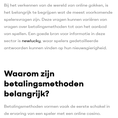
Bij het verkennen van de wereld van online gokken, is
het belangrijk te begrijpen wat de meest voorkomende
spelersvragen zijn. Deze vragen kunnen variëren van
vragen over betalingsmethoden tot aan het aanbod
van spellen. Een goede bron voor informatie in deze
sector is
newlucky
, waar spelers gedetailleerde
antwoorden kunnen vinden op hun nieuwsgierigheid.
Waarom zijn
betalingsmethoden
belangrijk?
Betalingsmethoden vormen vaak de eerste schakel in
de ervaring van een speler met een online casino.