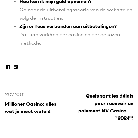
Hoe kan ik mijn geld opnemen?
Ga naar de uitbetalingssectie van de website en
volg de instructies.
Zijn er fees verbonden aan uitbetalingen?
Dat kan variëren per casino en per gekozen
methode.
Facebook
Linkedin
PREV POST
Quels sont les délais
pour recevoir un
Millioner Casino: alles
paiement NV Casino en
wat je moet weten!
NEXT POST
2024 ?