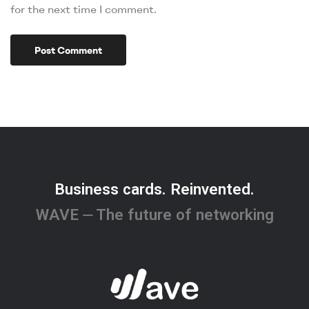
for the next time I comment.
Business cards. Reinvented.
WAVE ⏤ The future of networking