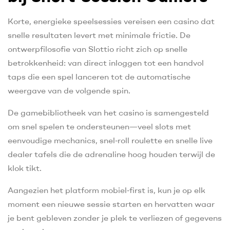
Korte, energieke speelsessies vereisen een casino dat
snelle resultaten levert met minimale frictie. De
ontwerpfilosofie van Slottio richt zich op snelle
betrokkenheid: van direct inloggen tot een handvol
taps die een spel lanceren tot de automatische
weergave van de volgende spin.
De gamebibliotheek van het casino is samengesteld
om snel spelen te ondersteunen—veel slots met
eenvoudige mechanics, snel‑roll roulette en snelle live
dealer tafels die de adrenaline hoog houden terwijl de
klok tikt.
Aangezien het platform mobiel‑first is, kun je op elk
moment een nieuwe sessie starten en hervatten waar
je bent gebleven zonder je plek te verliezen of gegevens