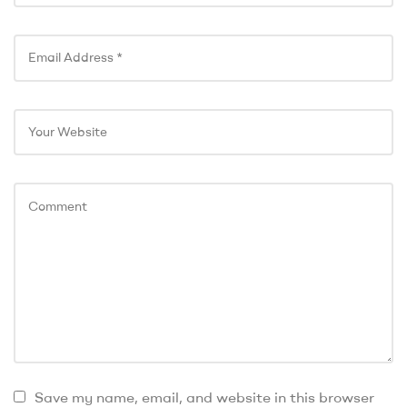
Save my name, email, and website in this browser