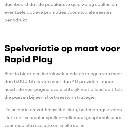
dashboard dat de populairste quick‑play spellen en
eventuele actieve promoties voor mobiele sessies
benadrukt.
Spelvariatie op maat voor
Rapid Play
Slottio biedt een indrukwekkende catalogus van meer
dan 6.000 titels van meer dan 40 providers, maar
houdt de voorpagina overzichtelijk met alleen de titels
die passen bij een short‑session strategie.
De selectie omvat klassieke slots, hedendaagse video
slots en live dealer spellen—allemaal geoptimaliseerd
voor mobiele resolutie en snelle spins.