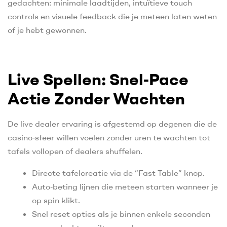
gedachten: minimale laadtijden, intuïtieve touch
controls en visuele feedback die je meteen laten weten
of je hebt gewonnen.
Live Spellen: Snel‑Pace
Actie Zonder Wachten
De live dealer ervaring is afgestemd op degenen die de
casino‑sfeer willen voelen zonder uren te wachten tot
tafels vollopen of dealers shuffelen.
Directe tafelcreatie via de “Fast Table” knop.
Auto‑beting lijnen die meteen starten wanneer je
op spin klikt.
Snel reset opties als je binnen enkele seconden