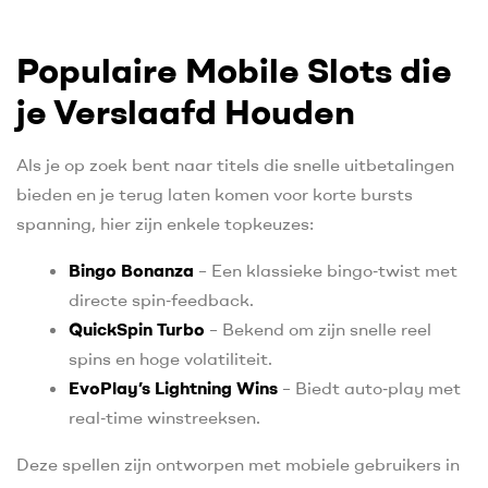
Populaire Mobile Slots die
je Verslaafd Houden
Als je op zoek bent naar titels die snelle uitbetalingen
bieden en je terug laten komen voor korte bursts
spanning, hier zijn enkele topkeuzes:
Bingo Bonanza
– Een klassieke bingo‑twist met
directe spin‑feedback.
QuickSpin Turbo
– Bekend om zijn snelle reel
spins en hoge volatiliteit.
EvoPlay’s Lightning Wins
– Biedt auto‑play met
real‑time winstreeksen.
Deze spellen zijn ontworpen met mobiele gebruikers in