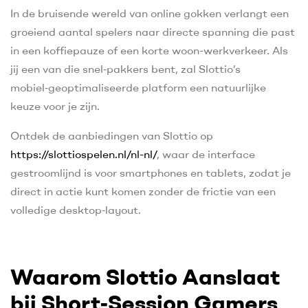
In de bruisende wereld van online gokken verlangt een
groeiend aantal spelers naar directe spanning die past
in een koffiepauze of een korte woon-werkverkeer. Als
jij een van die snel‑pakkers bent, zal Slottio’s
mobiel‑geoptimaliseerde platform een natuurlijke
keuze voor je zijn.
Ontdek de aanbiedingen van Slottio op
https://slottiospelen.nl/nl-nl/
, waar de interface
gestroomlijnd is voor smartphones en tablets, zodat je
direct in actie kunt komen zonder de frictie van een
volledige desktop‑layout.
Waarom Slottio Aanslaat
bij Short‑Session Gamers