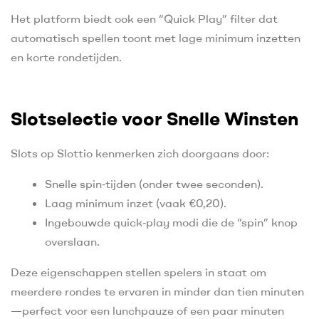
Het platform biedt ook een “Quick Play” filter dat
automatisch spellen toont met lage minimum inzetten
en korte rondetijden.
Slotselectie voor Snelle Winsten
Slots op Slottio kenmerken zich doorgaans door:
Snelle spin‑tijden (onder twee seconden).
Laag minimum inzet (vaak €0,20).
Ingebouwde quick‑play modi die de “spin” knop
overslaan.
Deze eigenschappen stellen spelers in staat om
meerdere rondes te ervaren in minder dan tien minuten
—perfect voor een lunchpauze of een paar minuten