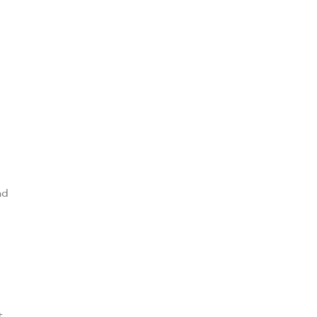
nd
t.