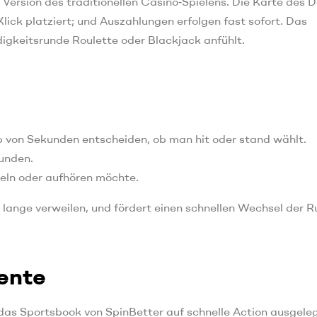
 Version des traditionellen Casino‑Spielens. Die Karte des D
ick platziert; und Auszahlungen erfolgen fast sofort. Das
digkeitsrunde Roulette oder Blackjack anfühlt.
b von Sekunden entscheiden, ob man hit oder stand wählt.
kunden.
eln oder aufhören möchte.
 lange verweilen, und fördert einen schnellen Wechsel der 
ente
t das Sportsbook von SpinBetter auf schnelle Action ausgeleg