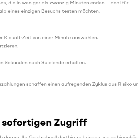
es, die in weniger als zwanzig Minuten enden—ideal für
rhalb eines einzigen Besuchs testen möchten.
r Kickoff‑Zeit von einer Minute auswählen.
tzieren.
on Sekunden nach Spielende erhalten.
uszahlungen schaffen einen aufregenden Zyklus aus Risiko u
 sofortigen Zugriff
 darum, Ihr Geld schnell dorthin zu bringen, wo es hingehör