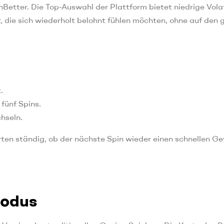
nBetter. Die Top‑Auswahl der Plattform bietet niedrige Volat
 die sich wiederholt belohnt fühlen möchten, ohne auf den 
.
fünf Spins.
hseln.
rten ständig, ob der nächste Spin wieder einen schnellen G
Modus