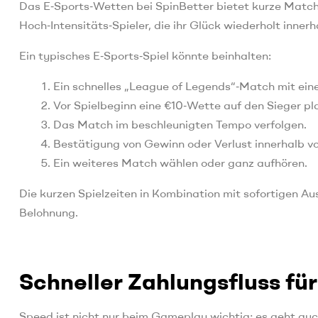
Das E‑Sports‑Wetten bei SpinBetter bietet kurze Match
Hoch‑Intensitäts‑Spieler, die ihr Glück wiederholt inne
Ein typisches E‑Sports‑Spiel könnte beinhalten:
Ein schnelles „League of Legends“‑Match mit eine
Vor Spielbeginn eine €10‑Wette auf den Sieger pla
Das Match im beschleunigten Tempo verfolgen.
Bestätigung von Gewinn oder Verlust innerhalb v
Ein weiteres Match wählen oder ganz aufhören.
Die kurzen Spielzeiten in Kombination mit sofortigen A
Belohnung.
Schneller Zahlungsfluss für
Speed ist nicht nur beim Gameplay wichtig; es geht auch