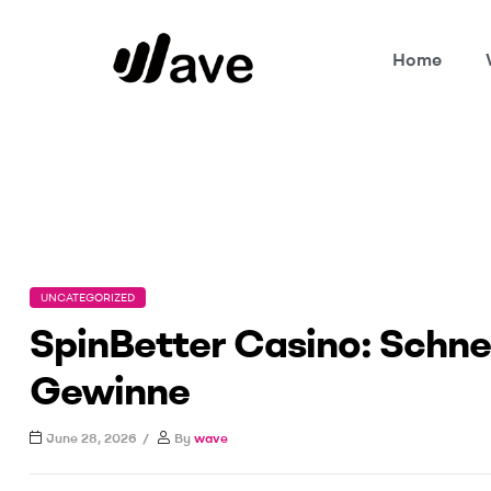
Home
Wave
Home Page
Uncategorized
SpinBetter Casino
UNCATEGORIZED
SpinBetter Casino: Schnel
Gewinne
June 28, 2026
By
wave