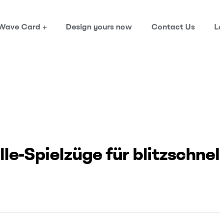
Wave Card
Design yours now
Contact Us
L
: Schnelle‑Spielzüge für blitzschnelle Gewinne
le‑Spielzüge für blitzschnel