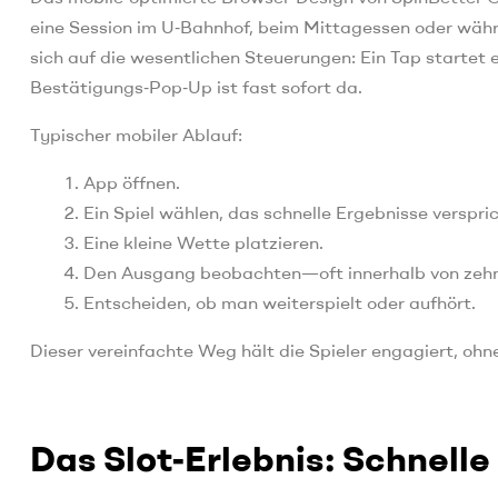
eine Session im U‑Bahnhof, beim Mittagessen oder währ
sich auf die wesentlichen Steuerungen: Ein Tap startet 
Bestätigungs‑Pop‑Up ist fast sofort da.
Typischer mobiler Ablauf:
App öffnen.
Ein Spiel wählen, das schnelle Ergebnisse verspric
Eine kleine Wette platzieren.
Den Ausgang beobachten—oft innerhalb von zeh
Entscheiden, ob man weiterspielt oder aufhört.
Dieser vereinfachte Weg hält die Spieler engagiert, ohne
Das Slot‑Erlebnis: Schnell