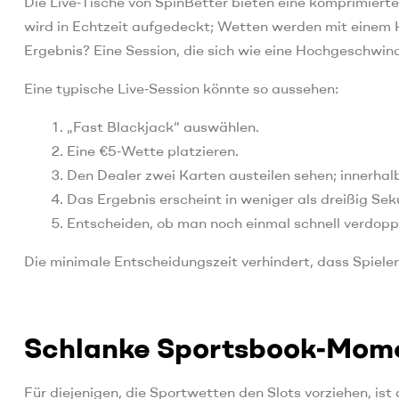
Die Live‑Tische von SpinBetter bieten eine komprimierte
wird in Echtzeit aufgedeckt; Wetten werden mit einem Kl
Ergebnis? Eine Session, die sich wie eine Hochgeschwin
Eine typische Live‑Session könnte so aussehen:
„Fast Blackjack“ auswählen.
Eine €5‑Wette platzieren.
Den Dealer zwei Karten austeilen sehen; innerhal
Das Ergebnis erscheint in weniger als dreißig Se
Entscheiden, ob man noch einmal schnell verdopp
Die minimale Entscheidungszeit verhindert, dass Spieler
Schlanke Sportsbook‑Mom
Für diejenigen, die Sportwetten den Slots vorziehen, is