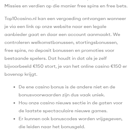
Missies en verdien op die manier free spins en free bets.
Top10casino.nl kan een vergoeding ontvangen wanneer
je via een link op onze website naar een legale
aanbieder gaat en daar een account aanmaakt. We
controleren welkomstbonussen, stortingsbonussen,
free spins, no deposit bonussen en promoties voor
bestaande spelers. Dat houdt in dat als je zelf
bijvoorbeeld €150 stort, je van het online casino €150 er
bovenop krijgt.
De ene casino bonus is de andere niet en de
bonusvoorwaarden zijn dus vaak uniek.
Hou onze casino nieuws sectie in de gaten voor
de laatste spectaculaire nieuwe games.
Er kunnen ook bonuscodes worden vrijgegeven,
die leiden naar het bonusgeld.