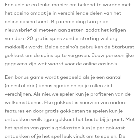
Een unieke en leuke manier om bekend te worden met
het casino omdat je in verschillende delen van het
online casino komt. Bij aanmelding kan je de
nieuwsbrief al meteen aan zetten, zodat het krijgen
van deze 20 gratis spins zonder storting wel erg
makkelijk wordt. Beide casino’s gebruiken de Starburst
gokkast om de spins op te vergeven. Jouw persoonlijke
gegevens zijn wat waard voor de online casino’s.
Een bonus game wordt gespeeld als je een aantal
(meestal drie) bonus symbolen op je rollen ziet
verschijnen. Als nieuwe speler kun je profiteren van de
welkomstbonus. Eke gokkast is voorzien van andere
features en door gratis gokkasten te spelen kun je
ontdekken welk type gokkast het beste bij je past. Met
het spelen van gratis gokkasten kun je per gokkast
ontdekken of je het spel leuk vindt om te spelen. De