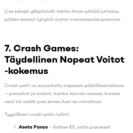
Live-jakajit ylläpitävät tahtia ilman pitkää juttelua,
pitäen sessiot lyhyinä mutta mukaansatempaavina.
7. Crash Games:
Täydellinen Nopeat Voitot
-kokemus
Crash-pelit on suunniteltu nopeaan päätöksentekoon
—panostat ja katsot, kuinka kerroin nousee, kunnes
osut tai vedät pois ennen kuin se romahtaa.
Tyypillinen crash-pelin rutiini:
Aseta Panos
– Valitse €5, jotta panokset