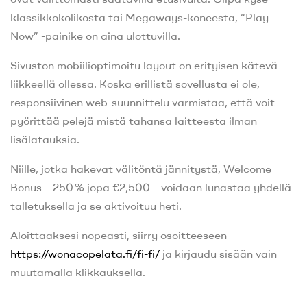
klassikkokolikosta tai Megaways-koneesta, “Play
Now” -painike on aina ulottuvilla.
Sivuston mobiilioptimoitu layout on erityisen kätevä
liikkeellä ollessa. Koska erillistä sovellusta ei ole,
responsiivinen web-suunnittelu varmistaa, että voit
pyörittää pelejä mistä tahansa laitteesta ilman
lisälatauksia.
Niille, jotka hakevat välitöntä jännitystä, Welcome
Bonus—250 % jopa €2,500—voidaan lunastaa yhdellä
talletuksella ja se aktivoituu heti.
Aloittaaksesi nopeasti, siirry osoitteeseen
https://wonacopelata.fi/fi-fi/
ja kirjaudu sisään vain
muutamalla klikkauksella.