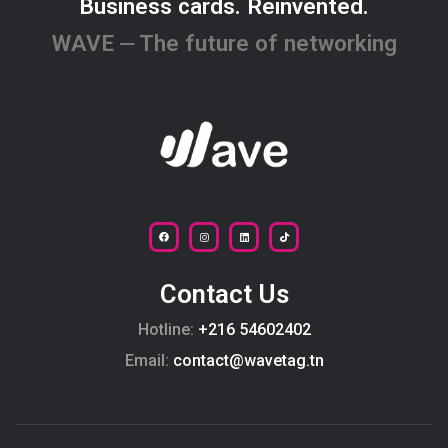
Business cards. Reinvented.
WAVE ⏤ The future of networking
Contact Us
Hotline:
+216 54602402
Email:
contact@wavetag.tn