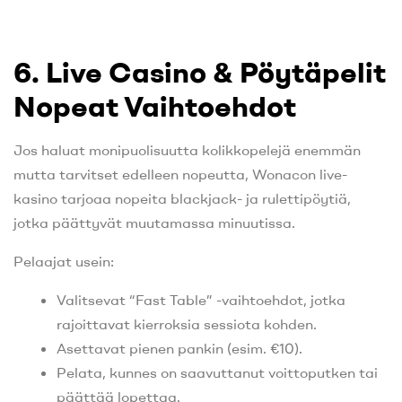
6. Live Casino & Pöytäpelit
Nopeat Vaihtoehdot
Jos haluat monipuolisuutta kolikkopelejä enemmän
mutta tarvitset edelleen nopeutta, Wonacon live-
kasino tarjoaa nopeita blackjack- ja rulettipöytiä,
jotka päättyvät muutamassa minuutissa.
Pelaajat usein:
Valitsevat “Fast Table” -vaihtoehdot, jotka
rajoittavat kierroksia sessiota kohden.
Asettavat pienen pankin (esim. €10).
Pelata, kunnes on saavuttanut voittoputken tai
päättää lopettaa.